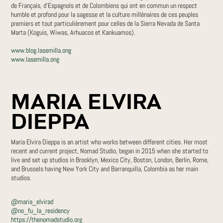
de Français, d’Espagnols et de Colombiens qui ont en commun un respect
humble et profond pour la sagesse et la culture millénaires de ces peuples
premiers et tout particulièrement pour celles de la Sierra Nevada de Santa
Marta (Koguis, Wiwas, Arhuacos et Kankuamos).
www.blog.lasemilla.ong
www.lasemilla.ong
MARIA ELVIRA
DIEPPA
Maria Elvira Dieppa is an artist who works between different cities. Her most
recent and current project, Nomad Studio, began in 2015 when she started to
live and set up studios in Brooklyn, Mexico City, Boston, London, Berlin, Rome,
and Brussels having New York City and Barranquilla, Colombia as her main
studios.
@maria_elvirad
@no_fu_la_residency
https://thenomadstudio.org